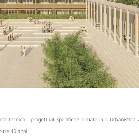
lizia dell'istituto scolastico “I.I.S.S.
I” - Parabita (LE), via Fiume
nze tecnico – progettuali specifiche in materia di Urbanistica, 
oltre 40 anni.