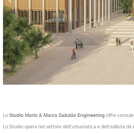
Sostituzione Edi
GIANNELL
Lo
Studio Mario & Marco Gaballo Engineering
offre consule
Lo Studio opera nel settore dell’urbanistica e dell’edilizia da 