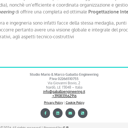
ia), nonchè un’efficiente e coordinata organizzazione e gestion
neering
di offrire una completa ed ottimale
Progettazione Int
ra e ingegneria sono infatti facce della stessa medaglia, punti 
o, occorre pertanto avere una visione globale e integrale del pro
tivi, agli aspetti tecnico-costruttivi
Studio Mario & Marco Gaballo Engineering
P.iva 02266510755
Via Giovanni Bovio, 2
Nardò, LE 73048 – Italia
info@gaballoengineering.it
+390833562916
Privacy Policy
|
Cookie Policy
©2026 All rights reserved | Powered by
G.R.