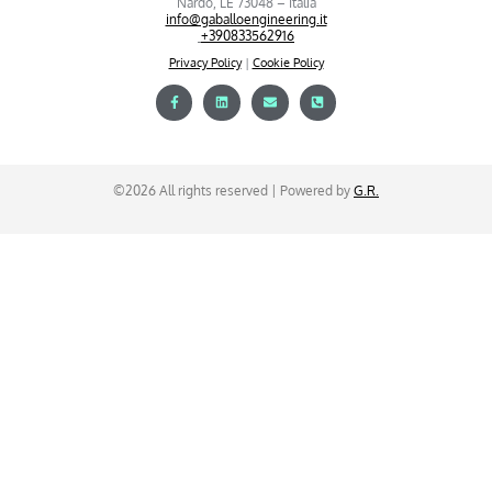
Nardò, LE 73048 – Italia
info@gaballoengineering.it
+390833562916
Privacy Policy
|
Cookie Policy
©2026 All rights reserved | Powered by
G.R.